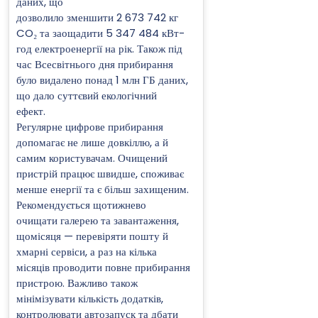
даних, що
дозволило зменшити 2 673 742 кг
CO₂ та заощадити 5 347 484 кВт-
год електроенергії на рік. Також під
час Всесвітнього дня прибирання
було видалено понад 1 млн ГБ даних,
що дало суттєвий екологічний
ефект.
Регулярне цифрове прибирання
допомагає не лише довкіллю, а й
самим користувачам. Очищений
пристрій працює швидше, споживає
менше енергії та є більш захищеним.
Рекомендується щотижнево
очищати галерею та завантаження,
щомісяця — перевіряти пошту й
хмарні сервіси, а раз на кілька
місяців проводити повне прибирання
пристрою. Важливо також
мінімізувати кількість додатків,
контролювати автозапуск та дбати