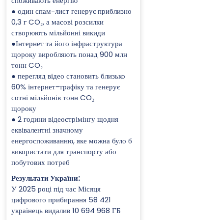
споживають енергію
● один спам-лист генерує приблизно
0,3 г CO₂, а масові розсилки
створюють мільйонні викиди
●Інтернет та його інфраструктура
щороку виробляють понад 900 млн
тонн CO₂
● перегляд відео становить близько
60% інтернет-трафіку та генерує
сотні мільйонів тонн CO₂
щороку
● 2 години відеострімінгу щодня
еквівалентні значному
енергоспоживанню, яке можна було б
використати для транспорту або
побутових потреб
Результати України:
У 2025 році під час Місяця
цифрового прибирання 58 421
українець видалив 10 694 968 ГБ