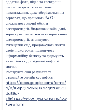
додатки, фото, відео та електронні
листи створюють екологічне
навантаження, адже зберігаються на
серверах, що працюють 24/7 і
споживають значні обсяги
електроенергії. Видаляючи зайві дані,
користувачі економлять використання
електроенергії, зменшують
вуглецевий слід, продовжують життя
своїм пристроям, підвищують
інформаційну безпеку та формують
екологічно відповідальні цифрові
звички.
Реєструйте свій результат та
отримайте онлайн сертифікат:
https://docs.google.com/forms/
d/e/1FAIpQLSdMMjTKaAqKtGR5GJ
UaB9d-
T8n1TAAxfYdyW_pwuwUNBDN3vw
/viewform