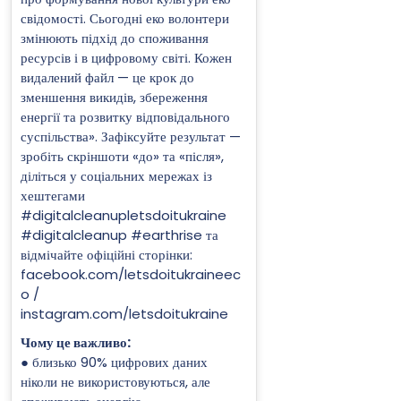
свідомості. Сьогодні еко волонтери
змінюють підхід до споживання
ресурсів і в цифровому світі. Кожен
видалений файл — це крок до
зменшення викидів, збереження
енергії та розвитку відповідального
суспільства». Зафіксуйте результат —
зробіть скріншоти «до» та «після»,
діліться у соціальних мережах із
хештегами
#digitalcleanupletsdoitukraine
#digitalcleanup #earthrise та
відмічайте офіційні сторінки:
facebook.com/letsdoitukraineec
o /
instagram.com/letsdoitukraine
Чому це важливо:
● близько 90% цифрових даних
ніколи не використовуються, але