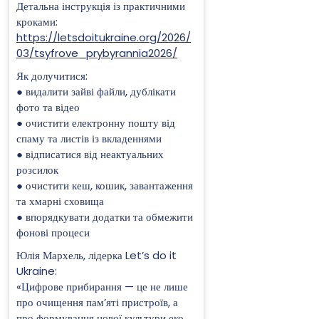
Детальна інструкція із практичними
кроками:
https://letsdoitukraine.org/2026/
03/tsyfrove_prybyrannia2026/
Як долучитися:
● видалити зайві файли, дублікати
фото та відео
● очистити електронну пошту від
спаму та листів із вкладеннями
● відписатися від неактуальних
розсилок
● очистити кеш, кошик, завантаження
та хмарні сховища
● впорядкувати додатки та обмежити
фонові процеси
Юлія Мархель, лідерка Let’s do it
Ukraine:
«Цифрове прибирання — це не лише
про очищення пам’яті пристроїв, а
про формування нової культури еко