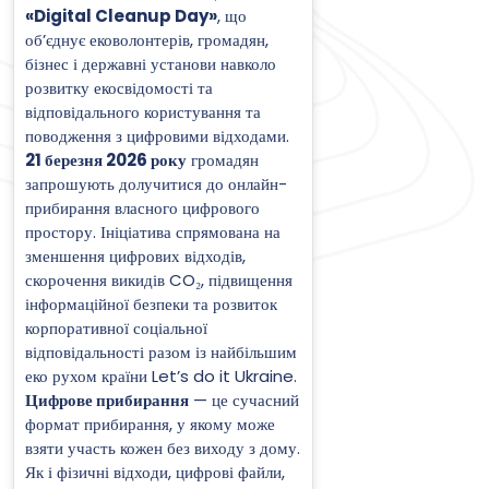
«Digital Cleanup Day»
, що
об’єднує ековолонтерів, громадян,
бізнес і державні установи навколо
розвитку екосвідомості та
відповідального користування та
поводження з цифровими відходами.
21 березня 2026 року
громадян
запрошують долучитися до онлайн-
прибирання власного цифрового
простору. Ініціатива спрямована на
зменшення цифрових відходів,
скорочення викидів CO₂, підвищення
інформаційної безпеки та розвиток
корпоративної соціальної
відповідальності разом із найбільшим
еко рухом країни Let’s do it Ukraine.
Цифрове прибирання
— це сучасний
формат прибирання, у якому може
взяти участь кожен без виходу з дому.
Як і фізичні відходи, цифрові файли,